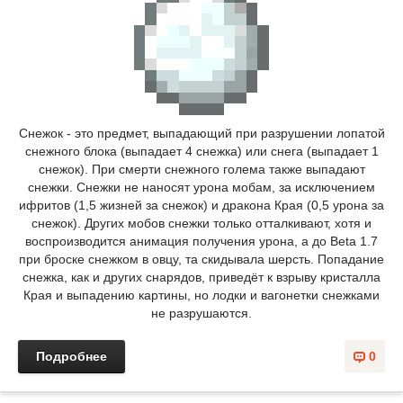
Снежок - это предмет, выпадающий при разрушении лопатой
снежного блока (выпадает 4 снежка) или снега (выпадает 1
снежок). При смерти снежного голема также выпадают
снежки. Снежки не наносят урона мобам, за исключением
ифритов (1,5 жизней за снежок) и дракона Края (0,5 урона за
снежок). Других мобов снежки только отталкивают, хотя и
воспроизводится анимация получения урона, а до Beta 1.7
при броске снежком в овцу, та скидывала шерсть. Попадание
снежка, как и других снарядов, приведёт к взрыву кристалла
Края и выпадению картины, но лодки и вагонетки снежками
не разрушаются.
Подробнее
0