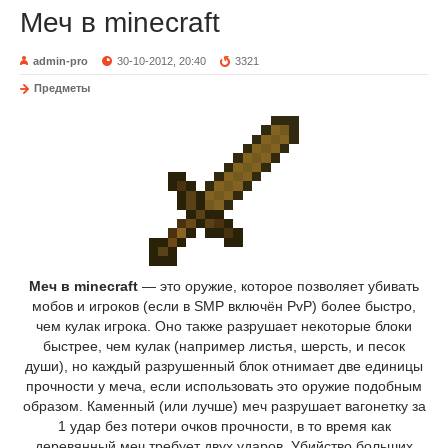
Меч в minecraft
admin-pro
30-10-2012, 20:40
3321
Предметы
Меч в minecraft
— это оружие, которое позволяет убивать
мобов и игроков (если в SMP включён PvP) более быстро,
чем кулак игрока. Оно также разрушает некоторые блоки
быстрее, чем кулак (например листья, шерсть, и песок
души), но каждый разрушенный блок отнимает две единицы
прочности у меча, если использовать это оружие подобным
образом. Каменный (или лучше) меч разрушает вагонетку за
1 удар без потери очков прочности, в то время как
деревянный меч требует двух ударов. Убийство больших