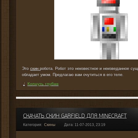
Это
скин
робота. Робот это неизвестное и неизведанное су
обладает умом. Предлагаю вам очутиться в его теле.
Копнуть глубже
СКАЧАТЬ СКИН GARFIELD ДЛЯ MINECRAFT
Категория:
Скины
Дата: 11-07-2013, 23:19