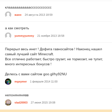
клааааааааааасссссссссссс
жанн
24 августа 2013 18:59
а как смотреть
yummyyummy
21 ноября 2013 18:58
Перерыл весь инет ! Дофига гавносайтов ! Наконец нашел
самый лучший сайт Minecraft.
Все отлично работает, быстро грузит, не тормозит, не тупит,
много интересных бонусов !
Делюсь с вами сайтом goo.gl/hy92NU
mgeymer
1 февраля 2014 11:00
непонянянявв
vlad20003
27 июня 2015 19:08