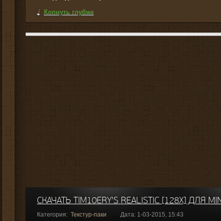
Копнуть глубже
СКАЧАТЬ TIM10ERY'S REALISTIC [128X] ДЛЯ M
Категория:
Текстур-паки
Дата: 1-03-2015, 15:43